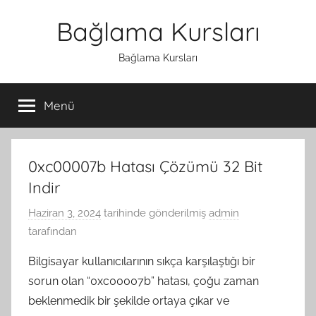
İçeriğe
Bağlama Kursları
atla
Bağlama Kursları
Menü
0xc00007b Hatası Çözümü 32 Bit
Indir
Haziran 3, 2024
tarihinde gönderilmiş
admin
tarafından
Bilgisayar kullanıcılarının sıkça karşılaştığı bir
sorun olan “0xc00007b” hatası, çoğu zaman
beklenmedik bir şekilde ortaya çıkar ve