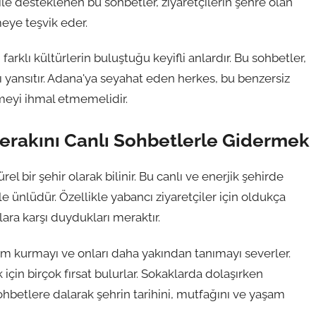
ı ile desteklenen bu sohbetler, ziyaretçilerin şehre olan
tmeye teşvik eder.
arklı kültürlerin buluştuğu keyifli anlardır. Bu sohbetler,
nı yansıtır. Adana'ya seyahat eden herkes, bu benzersiz
meyi ihmal etmemelidir.
Merakını Canlı Sohbetlerle Gidermek
el bir şehir olarak bilinir. Bu canlı ve enerjik şehirde
e ünlüdür. Özellikle yabancı ziyaretçiler için oldukça
ılara karşı duydukları meraktır.
işim kurmayı ve onları daha yakından tanımayı severler.
için birçok fırsat bulurlar. Sokaklarda dolaşırken
i sohbetlere dalarak şehrin tarihini, mutfağını ve yaşam