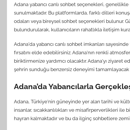
Adana yabancı canlı sohbet seçenekleri, genellikle ç
sunulmaktadır. Bu platformlarda, farklı dilleri konuş
odaları veya bireysel sohbet seçenekleri bulunur. G
bulundurularak, kullanıcıların rahatlıkla iletişim kur
Adana'da yabancı canlı sohbet imkanları sayesinde fa
fırsatını elde edebilirsiniz. Adana'nın renkli atmos
biriktirmenize yardımcı olacaktır. Adana'yı ziyaret 
şehrin sunduğu benzersiz deneyimi tamamlayacak bir
Adana’da Yabancılarla Gerçekleş
Adana, Türkiye'nin güneyinde yer alan tarihi ve kültü
insanlar, sıcakkanlılıkları ve misafirperverlikleri ile
hayran kalmaktadır ve bu da ilginç sohbetlere zemi