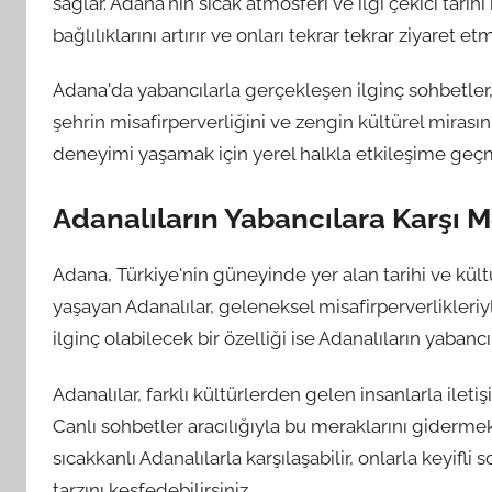
sağlar. Adana'nın sıcak atmosferi ve ilgi çekici tarih
bağlılıklarını artırır ve onları tekrar tekrar ziyaret e
Adana'da yabancılarla gerçekleşen ilginç sohbetler, f
şehrin misafirperverliğini ve zengin kültürel mirası
deneyimi yaşamak için yerel halkla etkileşime geç
Adanalıların Yabancılara Karşı 
Adana, Türkiye'nin güneyinde yer alan tarihi ve kültür
yaşayan Adanalılar, geleneksel misafirperverlikleriyl
ilginç olabilecek bir özelliği ise Adanalıların yabanc
Adanalılar, farklı kültürlerden gelen insanlarla ilet
Canlı sohbetler aracılığıyla bu meraklarını gidermek 
sıcakkanlı Adanalılarla karşılaşabilir, onlarla keyifl
tarzını keşfedebilirsiniz.