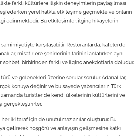
kle farklı kültürlere ilişkin deneyimlerin paylaşılması
 keşfederken yerel halkla etkileşime geçmekte ve onların
i edinmektedir. Bu etkileşimler, ilginç hikayelerin
n samimiyetiyle karşılaşabilir. Restoranlarda, kafelerde
ılar, misafirlere şehirlerinin tarihini anlatırken aynı
 sohbet, birbirinden farklı ve ilginç anekdotlarla doludur.
türü ve gelenekleri üzerine sorular sorulur. Adanalılar,
irçok konuya değinir ve bu sayede yabancıların Türk
 zamanda turistler de kendi ülkelerinin kültürlerini ve
i gerçekleştirirler.
er iki taraf için de unutulmaz anılar oluşturur. Bu
araya getirerek hoşgörü ve anlayışın gelişmesine katkı