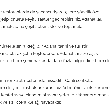
 restoranlarda da yabancı ziyaretçilere yönelik özel
lip, onlarla keyifli saatler geçirebilirsiniz. Adanalılar,
lamak adına çeşitli etkinlikler ve toplantılar
lerle sınırlı değildir. Adana, tarihi ve turistik
abancı olarak şehri keşfederken, Adanalılar size eşlik
u şekilde hem şehir hakkında daha fazla bilgi edinir hem de
rin renkli atmosferinde hissedilir. Canlı sohbetler
em de yeni dostluklar kurarsınız. Adana'nın sıcak iklimi ve
hri keşfetmeye bir adım atmanız yeterlidir. Yabancı olmanız
ve sizi içtenlikle ağırlayacaktır.