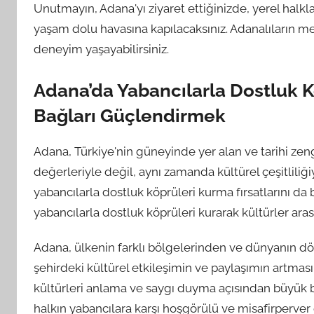
Unutmayın, Adana'yı ziyaret ettiğinizde, yerel halkl
yaşam dolu havasına kapılacaksınız. Adanalıların me
deneyim yaşayabilirsiniz.
Adana’da Yabancılarla Dostluk Kö
Bağları Güçlendirmek
Adana, Türkiye'nin güneyinde yer alan ve tarihi zengi
değerleriyle değil, aynı zamanda kültürel çeşitliliği
yabancılarla dostluk köprüleri kurma fırsatlarını d
yabancılarla dostluk köprüleri kurarak kültürler a
Adana, ülkenin farklı bölgelerinden ve dünyanın dör
şehirdeki kültürel etkileşimin ve paylaşımın artmasını
kültürleri anlama ve saygı duyma açısından büyük b
halkın yabancılara karşı hoşgörülü ve misafirperver