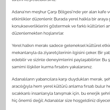
Adana'nın meşhur Çarşı Bölgesi'nde yer alan kafe ve
etkinlikler düzenlenir. Burada yerel halkla bir araya ge
konukseverliklerini göstermek ve farklı kültürleri an
düzenlemekten hoşlanırlar.
Yerel halkın merakı sadece geleneksel kültürel etkinlik
mekanlarıyla da ziyaretçilerinin ilgisini çeker. Bir y
edebilir ve sizinle deneyimlerini paylaşabilirler. B
samimi ilişkiler kurma fırsatını yakalarsınız.
Adanalıların yabancılara karşı duydukları merak, şeh
aracılığıyla hem yerel kültürü anlama fırsatı bulur h
sıcakkanlı insanlarıyla tanışmak için, bu enerjik şe
hiç önemli değil; Adanalılar size hoşgeldiniz diyecek 