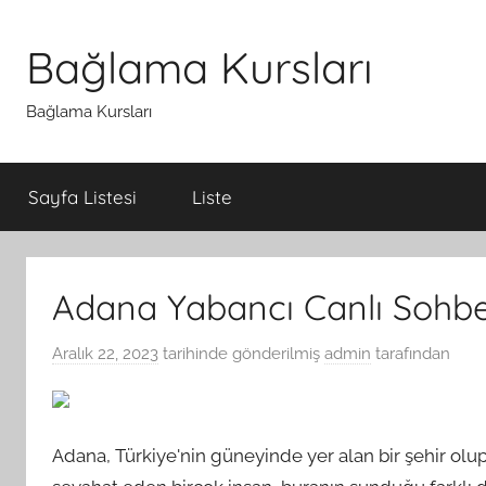
İçeriğe
atla
Bağlama Kursları
Bağlama Kursları
Sayfa Listesi
Liste
Adana Yabancı Canlı Sohb
Aralık 22, 2023
tarihinde gönderilmiş
admin
tarafından
Adana, Türkiye'nin güneyinde yer alan bir şehir olup 