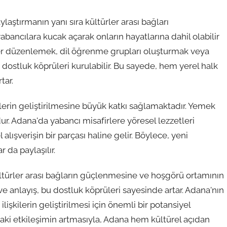
laştırmanın yanı sıra kültürler arası bağları
abancılara kucak açarak onların hayatlarına dahil olabilir
likler düzenlemek, dil öğrenme grupları oluşturmak veya
e dostluk köprüleri kurulabilir. Bu sayede, hem yerel halk
tar.
ilerin geliştirilmesine büyük katkı sağlamaktadır. Yemek
dur. Adana'da yabancı misafirlere yöresel lezzetleri
alışverişin bir parçası haline gelir. Böylece, yeni
 da paylaşılır.
ltürler arası bağların güçlenmesine ve hoşgörü ortamının
 ve anlayış, bu dostluk köprüleri sayesinde artar. Adana'nın
 ilişkilerin geliştirilmesi için önemli bir potansiyel
daki etkileşimin artmasıyla, Adana hem kültürel açıdan