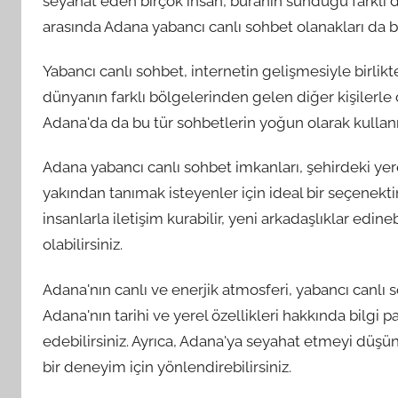
seyahat eden birçok insan, buranın sunduğu farklı 
arasında Adana yabancı canlı sohbet olanakları da 
Yabancı canlı sohbet, internetin gelişmesiyle birlikte
dünyanın farklı bölgelerinden gelen diğer kişilerle o
Adana'da da bu tür sohbetlerin yoğun olarak kullanı
Adana yabancı canlı sohbet imkanları, şehirdeki ye
yakından tanımak isteyenler için ideal bir seçenektir
insanlarla iletişim kurabilir, yeni arkadaşlıklar edineb
olabilirsiniz.
Adana'nın canlı ve enerjik atmosferi, yabancı canlı 
Adana'nın tarihi ve yerel özellikleri hakkında bilgi
edebilirsiniz. Ayrıca, Adana'ya seyahat etmeyi düşün
bir deneyim için yönlendirebilirsiniz.