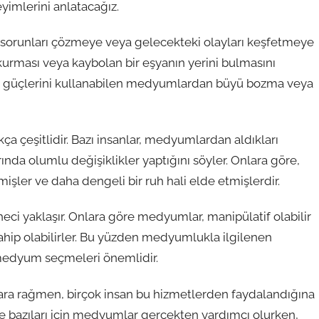
imlerini anlatacağız.
 sorunları çözmeye veya gelecekteki olayları keşfetmeye
 kurması veya kaybolan bir eşyanın yerini bulmasını
psişik güçlerini kullanabilen medyumlardan büyü bozma veya
çeşitlidir. Bazı insanlar, medyumlardan aldıkları
nda olumlu değişiklikler yaptığını söyler. Onlara göre,
işler ve daha dengeli bir ruh hali elde etmişlerdir.
i yaklaşır. Onlara göre medyumlar, manipülatif olabilir
hip olabilirler. Bu yüzden medyumlukla ilgilenen
ir medyum seçmeleri önemlidir.
ra rağmen, birçok insan bu hizmetlerden faydalandığına
ve bazıları için medyumlar gerçekten yardımcı olurken,