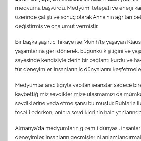
medyuma başvurdu. Medyum, telepati ve enerji kanal
üzerinde çalıştı ve sonuç olarak Anna'nın ağrıları be
değiştirmiş ve ona umut vermiştir.
Bir başka şaşırtıcı hikaye ise Münih'te yaşayan Kla
yaşamlarına geri dönerek, bugünkü kişiliğini ve yaşa
sayesinde kendisiyle derin bir bağlantı kurdu ve hay
tür deneyimler, insanların iç dünyalarını keşfetm
Medyumlar aracılığıyla yapılan seanslar, sadece bi
kaybettiğimiz sevdiklerimize ulaşmamızı da mümkün
sevdiklerine veda etme şansı bulmuştur. Ruhlarla i
teselli ederken, onlara sevdiklerinin hala yanlarında
Almanya'da medyumların gizemli dünyası, insanları ş
deneyimler, insanların geçmişlerini anlamlandırmalar