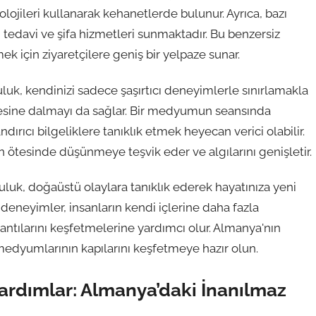
ojileri kullanarak kehanetlerde bulunur. Ayrıca, bazı
tedavi ve şifa hizmetleri sunmaktadır. Bu benzersiz
ek için ziyaretçilere geniş bir yelpaze sunar.
luk, kendinizi sadece şaşırtıcı deneyimlerle sınırlamakla
esine dalmayı da sağlar. Bir medyumun seansında
ırıcı bilgeliklere tanıklık etmek heyecan verici olabilir.
n ötesinde düşünmeye teşvik eder ve algılarını genişletir.
uluk, doğaüstü olaylara tanıklık ederek hayatınıza yeni
 deneyimler, insanların kendi içlerine daha fazla
ntılarını keşfetmelerine yardımcı olur. Almanya'nın
medyumlarının kapılarını keşfetmeye hazır olun.
ardımlar: Almanya’daki İnanılmaz