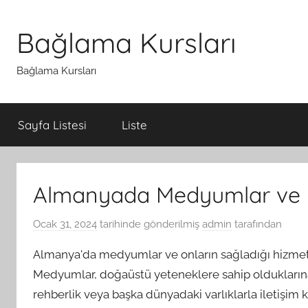
İçeriğe
atla
Bağlama Kursları
Bağlama Kursları
Sayfa Listesi
Liste
Almanyada Medyumlar ve İ
Ocak 31, 2024
tarihinde gönderilmiş
admin
tarafından
Almanya'da medyumlar ve onların sağladığı hizmetle
Medyumlar, doğaüstü yeteneklere sahip olduklarına i
rehberlik veya başka dünyadaki varlıklarla iletişi