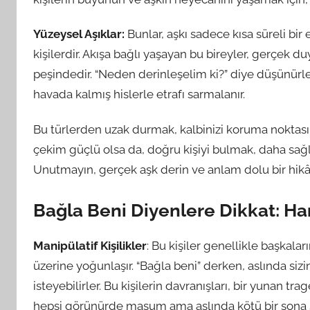
Yüzeysel Aşıklar:
Bunlar, aşkı sadece kısa süreli bi
kişilerdir. Akışa bağlı yaşayan bu bireyler, gerçek
peşindedir. “Neden derinleşelim ki?” diye düşünürler.
havada kalmış hislerle etrafı sarmalanır.
Bu türlerden uzak durmak, kalbinizi koruma noktasın
çekim güçlü olsa da, doğru kişiyi bulmak, daha sağ
Unutmayın, gerçek aşk derin ve anlam dolu bir hikây
Bağla Beni Diyenlere Dikkat: Hang
Manipülatif Kişilikler
: Bu kişiler genellikle başkal
üzerine yoğunlaşır. “Bağla beni” derken, aslında sizi
isteyebilirler. Bu kişilerin davranışları, bir yunan 
hepsi görünürde masum ama aslında kötü bir sona 