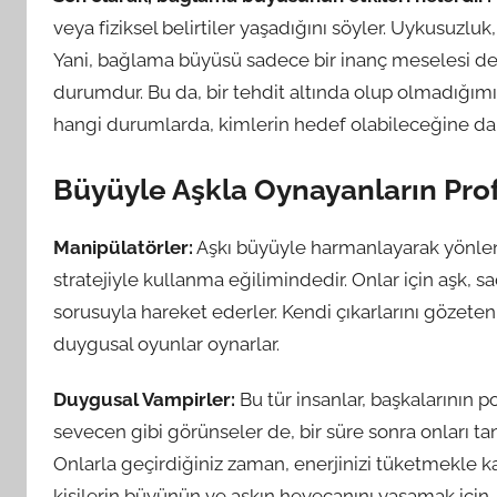
veya fiziksel belirtiler yaşadığını söyler. Uykusuzluk, 
Yani, bağlama büyüsü sadece bir inanç meselesi de
durumdur. Bu da, bir tehdit altında olup olmadığım
hangi durumlarda, kimlerin hedef olabileceğine da
Büyüyle Aşkla Oynayanların Prof
Manipülatörler:
Aşkı büyüyle harmanlayarak yönlendir
stratejiyle kullanma eğilimindedir. Onlar için aşk, sad
sorusuyla hareket ederler. Kendi çıkarlarını gözeten 
duygusal oyunlar oynarlar.
Duygusal Vampirler:
Bu tür insanlar, başkalarının poz
sevecen gibi görünseler de, bir süre sonra onları ta
Onlarla geçirdiğiniz zaman, enerjinizi tüketmekle kal
kişilerin büyünün ve aşkın heyecanını yaşamak için