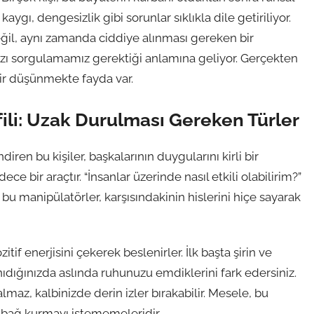
kaygı, dengesizlik gibi sorunlar sıklıkla dile getiriliyor.
ğil, aynı zamanda ciddiye alınması gereken bir
ızı sorgulamamız gerektiği anlamına geliyor. Gerçekten
ir düşünmekte fayda var.
ili: Uzak Durulması Gereken Türler
en bu kişiler, başkalarının duygularını kirli bir
ece bir araçtır. “İnsanlar üzerinde nasıl etkili olabilirim?”
bu manipülatörler, karşısındakinin hislerini hiçe sayarak
itif enerjisini çekerek beslenirler. İlk başta şirin ve
nıdığınızda aslında ruhunuzu emdiklerini fark edersiniz.
maz, kalbinizde derin izler bırakabilir. Mesele, bu
, bağ kurmayı istememeleridir.