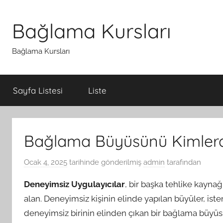
İçeriğe
atla
Bağlama Kursları
Bağlama Kursları
Sayfa Listesi
Liste
Bağlama Büyüsünü Kimlerd
Ocak 4, 2025
tarihinde gönderilmiş
admin
tarafından
Deneyimsiz Uygulayıcılar
, bir başka tehlike kaynağ
alan. Deneyimsiz kişinin elinde yapılan büyüler, isten
deneyimsiz birinin elinden çıkan bir bağlama büyüsü,