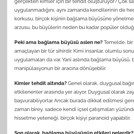
gerçekten kimler için bir tehdit oluşturuyor? Çok s
uygulanmadığını, aynı zamanda kendilerinin de hed
korkusu, birçok kişinin bağlama büyüsüne yönelmes
arzusu, bu büyülerin neden bu kadar popüler olduğu
Peki ama bağlama büyüsü aslen ne?
Temelde, bir 
amaçlayan bir tür sihirdir. Kimi insanlar, olumlu son
uygulamaları da var. Yani aslında bağlama büyüsü, baz
manipülasyonun bir aracına dönüşebilir.
Kimler tehdit altında?
Genel olarak, duygusal bağım
etkilenenler arasında yer alıyor. Duygusal olarak zay
başvurabiliyorlar. Ancak burada dikkat edilmesi gere
zaman birey, sadece kendi içsel çatışmaları yüzünden 
hissetme yeteneği, birçok kişiyi paranoid yapabilir.
Son olarak, bağlama büyüsünün etkileri nelerdir?