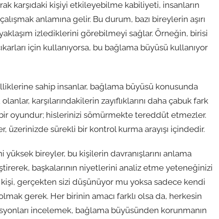
k karşıdaki kişiyi etkileyebilme kabiliyeti, insanların
çalışmak anlamına gelir. Bu durum, bazı bireylerin aşırı
aklaşım izlediklerini görebilmeyi sağlar. Örneğin, birisi
 çıkarları için kullanıyorsa, bu bağlama büyüsü kullanıyor
elliklerine sahip insanlar, bağlama büyüsü konusunda
 olanlar, karşılarındakilerin zayıflıklarını daha çabuk fark
 bir oyundur; hislerinizi sömürmekte tereddüt etmezler.
r, üzerinizde sürekli bir kontrol kurma arayışı içindedir.
yüksek bireyler, bu kişilerin davranışlarını anlama
ştirerek, başkalarının niyetlerini analiz etme yeteneğinizi
 kişi, gerçekten sizi düşünüyor mu yoksa sadece kendi
olmak gerek. Her birinin amacı farklı olsa da, herkesin
ivasyonları incelemek, bağlama büyüsünden korunmanın