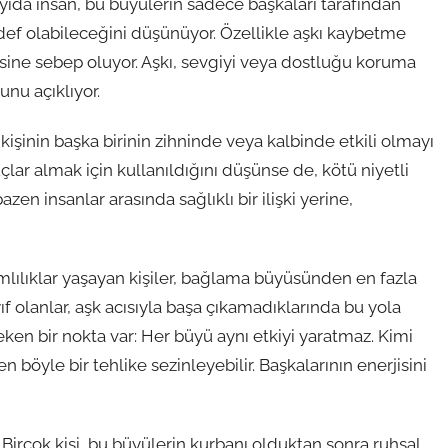
ayıda insan, bu büyülerin sadece başkaları tarafından
ef olabileceğini düşünüyor. Özellikle aşkı kaybetme
ine sebep oluyor. Aşkı, sevgiyi veya dostluğu koruma
nu açıklıyor.
kişinin başka birinin zihninde veya kalbinde etkili olmayı
uçlar almak için kullanıldığını düşünse de, kötü niyetli
en insanlar arasında sağlıklı bir ilişki yerine,
lılıklar yaşayan kişiler, bağlama büyüsünden en fazla
ıf olanlar, aşk acısıyla başa çıkamadıklarında bu yola
ken bir nokta var: Her büyü aynı etkiyi yaratmaz. Kimi
böyle bir tehlike sezinleyebilir. Başkalarının enerjisini
Birçok kişi, bu büyülerin kurbanı olduktan sonra ruhsal