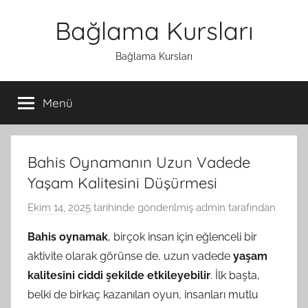
İçeriğe
Bağlama Kursları
atla
Bağlama Kursları
Menü
Bahis Oynamanın Uzun Vadede
Yaşam Kalitesini Düşürmesi
Ekim 14, 2025
tarihinde gönderilmiş
admin
tarafından
Bahis oynamak
, birçok insan için eğlenceli bir
aktivite olarak görünse de, uzun vadede
yaşam
kalitesini ciddi şekilde etkileyebilir
. İlk başta,
belki de birkaç kazanılan oyun, insanları mutlu