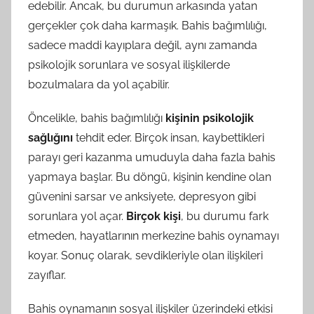
edebilir. Ancak, bu durumun arkasında yatan
gerçekler çok daha karmaşık. Bahis bağımlılığı,
sadece maddi kayıplara değil, aynı zamanda
psikolojik sorunlara ve sosyal ilişkilerde
bozulmalara da yol açabilir.
Öncelikle, bahis bağımlılığı
kişinin psikolojik
sağlığını
tehdit eder. Birçok insan, kaybettikleri
parayı geri kazanma umuduyla daha fazla bahis
yapmaya başlar. Bu döngü, kişinin kendine olan
güvenini sarsar ve anksiyete, depresyon gibi
sorunlara yol açar.
Birçok kişi
, bu durumu fark
etmeden, hayatlarının merkezine bahis oynamayı
koyar. Sonuç olarak, sevdikleriyle olan ilişkileri
zayıflar.
Bahis oynamanın sosyal ilişkiler üzerindeki etkisi