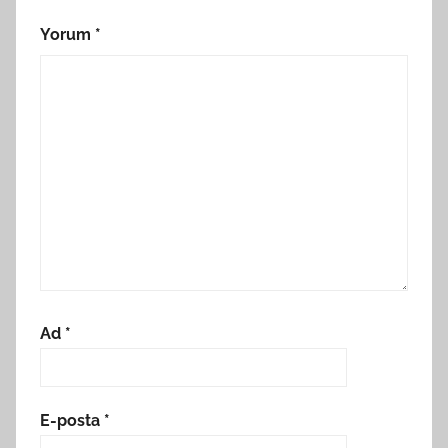
Yorum
*
Ad
*
E-posta
*