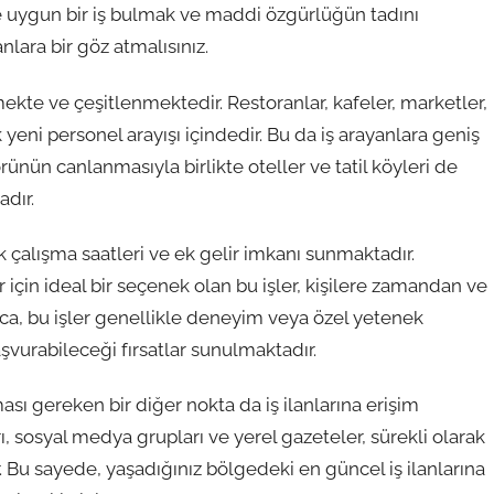
ize uygun bir iş bulmak ve maddi özgürlüğün tadını
lara bir göz atmalısınız.
kte ve çeşitlenmektedir. Restoranlar, kafeler, marketler,
yeni personel arayışı içindedir. Bu da iş arayanlara geniş
nün canlanmasıyla birlikte oteller ve tatil köyleri de
adır.
k çalışma saatleri ve ek gelir imkanı sunmaktadır.
 için ideal bir seçenek olan bu işler, kişilere zamandan ve
ca, bu işler genellikle deneyim veya özel yetenek
vurabileceği fırsatlar sunulmaktadır.
sı gereken bir diğer nokta da iş ilanlarına erişim
rı, sosyal medya grupları ve yerel gazeteler, sürekli olarak
. Bu sayede, yaşadığınız bölgedeki en güncel iş ilanlarına