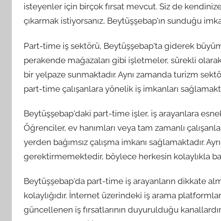
isteyenler için birçok fırsat mevcut. Siz de kendin
çıkarmak istiyorsanız, Beytüşşebap'ın sunduğu imkan
Part-time iş sektörü, Beytüşşebap'ta giderek büyüme
perakende mağazaları gibi işletmeler, sürekli olarak 
bir yelpaze sunmaktadır. Aynı zamanda turizm sektörü
part-time çalışanlara yönelik iş imkanları sağlamakt
Beytüşşebap'daki part-time işler, iş arayanlara esne
Öğrenciler, ev hanımları veya tam zamanlı çalışanlar
yerden bağımsız çalışma imkanı sağlamaktadır. Ayrı
gerektirmemektedir, böylece herkesin kolaylıkla baş
Beytüşşebap'da part-time iş arayanların dikkate alma
kolaylığıdır. İnternet üzerindeki iş arama platformla
güncellenen iş fırsatlarının duyurulduğu kanallardır