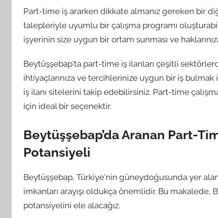
Part-time iş ararken dikkate almanız gereken bir diğe
talepleriyle uyumlu bir çalışma programı oluşturabi
işyerinin size uygun bir ortam sunması ve haklarını
Beytüşşebap'ta part-time iş ilanları çeşitli sektörle
ihtiyaçlarınıza ve tercihlerinize uygun bir iş bulmak 
iş ilanı sitelerini takip edebilirsiniz. Part-time çal
için ideal bir seçenektir.
Beytüşşebap’da Aranan Part-Time 
Potansiyeli
Beytüşşebap, Türkiye'nin güneydoğusunda yer alan bi
imkanları arayışı oldukça önemlidir. Bu makalede, Be
potansiyelini ele alacağız.