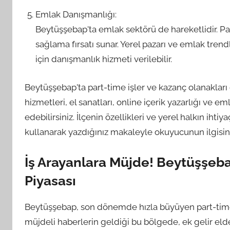
Emlak Danışmanlığı:
Beytüşşebap'ta emlak sektörü de hareketlidir. Pa
sağlama fırsatı sunar. Yerel pazarı ve emlak trendl
için danışmanlık hizmeti verilebilir.
Beytüşşebap'ta part-time işler ve kazanç olanakları ç
hizmetleri, el sanatları, online içerik yazarlığı ve e
edebilirsiniz. İlçenin özellikleri ve yerel halkın iht
kullanarak yazdığınız makaleyle okuyucunun ilgisini 
İş Arayanlara Müjde! Beytüşşeba
Piyasası
Beytüşşebap, son dönemde hızla büyüyen part-time iş 
müjdeli haberlerin geldiği bu bölgede, ek gelir e