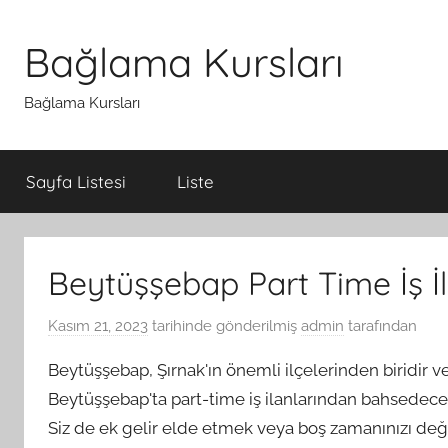
İçeriğe
atla
Bağlama Kursları
Bağlama Kursları
Sayfa Listesi
Liste
Beytüşşebap Part Time İş İl
Kasım 21, 2023
tarihinde gönderilmiş
admin
tarafından
Beytüşşebap, Şırnak'ın önemli ilçelerinden biridir ve
Beytüşşebap'ta part-time iş ilanlarından bahsedeceği
Siz de ek gelir elde etmek veya boş zamanınızı değe