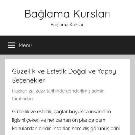
İçeriğe
Bağlama Kursları
atla
Bağlama Kursları
Menü
Güzellik ve Estetik Doğal ve Yapay
Seçenekler
Haziran 25, 2024
tarihinde gönderilmiş
admin
tarafından
Güzellik ve estetik, çağlar boyunca insanların
ilgisini çeken ve her zaman ön planda olan
konulardan biridir. İnsanlar, hem dış görünüşlerini