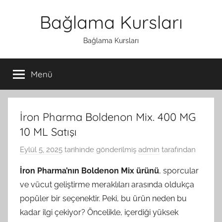
İçeriğe
Bağlama Kursları
atla
Bağlama Kursları
Menü
İron Pharma Boldenon Mix. 400 MG
10 ML Satışı
Eylül 5, 2025
tarihinde gönderilmiş
admin
tarafından
İron Pharma’nın Boldenon Mix ürünü
, sporcular
ve vücut geliştirme meraklıları arasında oldukça
popüler bir seçenektir. Peki, bu ürün neden bu
kadar ilgi çekiyor? Öncelikle, içerdiği yüksek