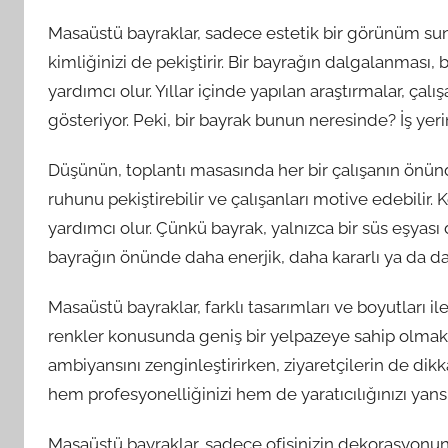
Masaüstü bayraklar, sadece estetik bir görünüm 
kimliğinizi de pekiştirir. Bir bayrağın dalgalanmas
yardımcı olur. Yıllar içinde yapılan araştırmalar, çalış
gösteriyor. Peki, bir bayrak bunun neresinde? İş yerin
Düşünün, toplantı masasında her bir çalışanın önünd
ruhunu pekiştirebilir ve çalışanları motive edebilir.
yardımcı olur. Çünkü bayrak, yalnızca bir süs eşyası
bayrağın önünde daha enerjik, daha kararlı ya da dah
Masaüstü bayraklar, farklı tasarımları ve boyutları 
renkler konusunda geniş bir yelpazeye sahip olmak, 
ambiyansını zenginleştirirken, ziyaretçilerin de dikk
hem profesyonelliğinizi hem de yaratıcılığınızı yansıt
Masaüstü bayraklar, sadece ofisinizin dekorasyonu