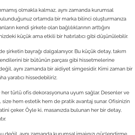
sunmamış olmakla kalmaz, aynı zamanda kurumsal
ı, bulunduğunuz ortamda bir marka bilinci oluşturmanıza
anların kendi şirkete olan bağlılıklarının arttığını
izdeki küçük ama etkili bir hatırlatıcı gibi düşünülebilir.
e şirketin bayrağı dalgalanıyor. Bu küçük detay, takım
 Kendilerini bir bütünün parçası gibi hissetmelerine
 değil, aynı zamanda bir aidiyet simgesidir. Kimi zaman bir
a yaratıcı hissedebiliriz.
ile her türlü ofis dekorasyonuna uyum sağlar. Desenler ve
size hem estetik hem de pratik avantaj sunar. Ofisinizin
atini çeker. Öyle ki, masanızda bulunan her bir detay,
ır.
nu değil, aynı zamanda kurumsal imajınızı güçlendirme