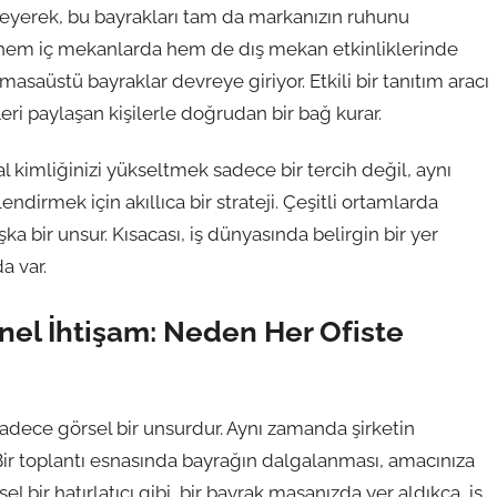
kleyerek, bu bayrakları tam da markanızın ruhunu
e, hem iç mekanlarda hem de dış mekan etkinliklerinde
masaüstü bayraklar devreye giriyor. Etkili bir tanıtım aracı
ri paylaşan kişilerle doğrudan bir bağ kurar.
kimliğinizi yükseltmek sadece bir tercih değil, aynı
irmek için akıllıca bir strateji. Çeşitli ortamlarda
şka bir unsur. Kısacası, iş dünyasında belirgin bir yer
a var.
nel İhtişam: Neden Her Ofiste
sadece görsel bir unsurdur. Aynı zamanda şirketin
Bir toplantı esnasında bayrağın dalgalanması, amacınıza
l bir hatırlatıcı gibi, bir bayrak masanızda yer aldıkça, iş