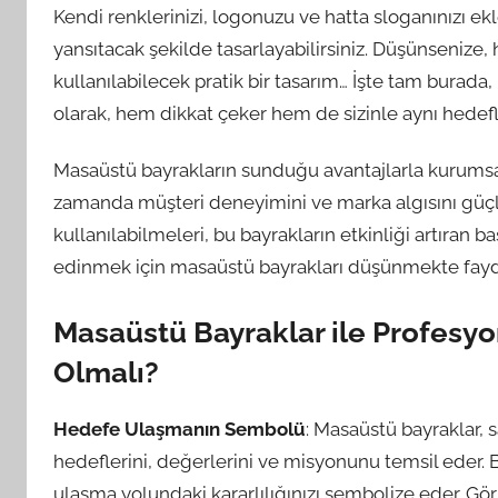
Kendi renklerinizi, logonuzu ve hatta sloganınızı e
yansıtacak şekilde tasarlayabilirsiniz. Düşünseniz
kullanılabilecek pratik bir tasarım… İşte tam burada, 
olarak, hem dikkat çeker hem de sizinle aynı hedefle
Masaüstü bayrakların sunduğu avantajlarla kurumsal 
zamanda müşteri deneyimini ve marka algısını güçlend
kullanılabilmeleri, bu bayrakların etkinliği artıran ba
edinmek için masaüstü bayrakları düşünmekte fayd
Masaüstü Bayraklar ile Profesyo
Olmalı?
Hedefe Ulaşmanın Sembolü
: Masaüstü bayraklar, 
hedeflerini, değerlerini ve misyonunu temsil eder. 
ulaşma yolundaki kararlılığınızı sembolize eder. Görse