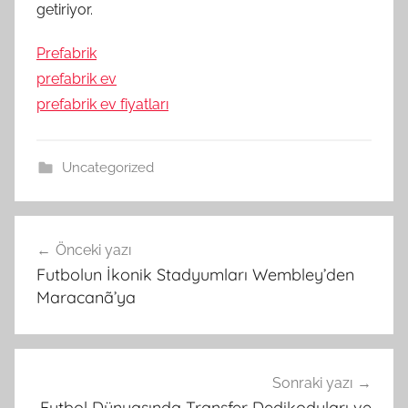
getiriyor.
Prefabrik
prefabrik ev
prefabrik ev fiyatları
Uncategorized
Yazı
Önceki yazı
gezinmesi
Futbolun İkonik Stadyumları Wembley’den
Maracanã’ya
Sonraki yazı
Futbol Dünyasında Transfer Dedikoduları ve