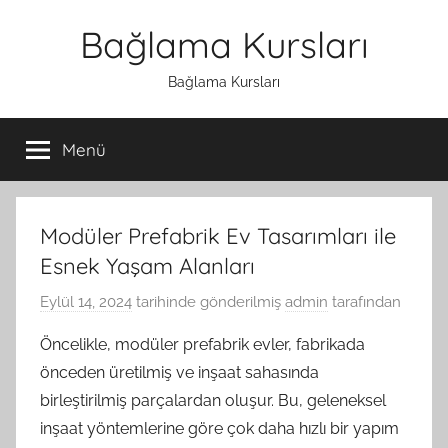
İçeriğe
Bağlama Kursları
atla
Bağlama Kursları
Menü
Modüler Prefabrik Ev Tasarımları ile
Esnek Yaşam Alanları
Eylül 14, 2024
tarihinde gönderilmiş
admin
tarafından
Öncelikle, modüler prefabrik evler, fabrikada
önceden üretilmiş ve inşaat sahasında
birleştirilmiş parçalardan oluşur. Bu, geleneksel
inşaat yöntemlerine göre çok daha hızlı bir yapım