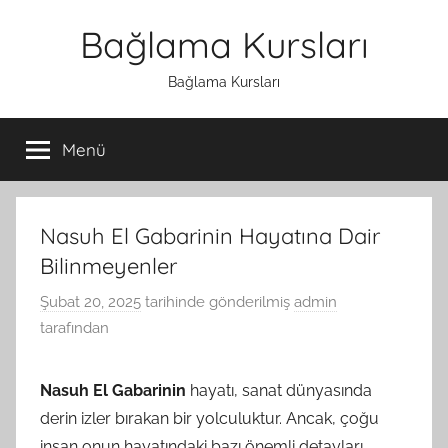
İçeriğe
Bağlama Kursları
atla
Bağlama Kursları
Menü
Nasuh El Gabarinin Hayatına Dair
Bilinmeyenler
Şubat 20, 2025
tarihinde gönderilmiş
admin
tarafından
Nasuh El Gabarinin
hayatı, sanat dünyasında
derin izler bırakan bir yolculuktur. Ancak, çoğu
insan onun hayatındaki bazı önemli detayları