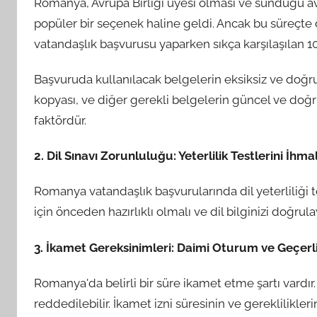
Romanya, Avrupa Birliği üyesi olması ve sunduğu avan
popüler bir seçenek haline geldi. Ancak bu süreçte
vatandaşlık başvurusu yaparken sıkça karşılaşılan 10
Başvuruda kullanılacak belgelerin eksiksiz ve doğru
kopyası, ve diğer gerekli belgelerin güncel ve doğru
faktördür.
2. Dil Sınavı Zorunluluğu: Yeterlilik Testlerini İhm
Romanya vatandaşlık başvurularında dil yeterliliği tes
için önceden hazırlıklı olmalı ve dil bilginizi doğrul
3. İkamet Gereksinimleri: Daimi Oturum ve Geçerlil
Romanya'da belirli bir süre ikamet etme şartı vard
reddedilebilir. İkamet izni süresinin ve gereklilikler