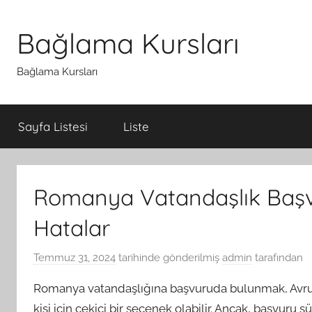
İçeriğe
atla
Bağlama Kursları
Bağlama Kursları
Sayfa Listesi
Liste
Romanya Vatandaşlık Başvu
Hatalar
Temmuz 31, 2024
tarihinde gönderilmiş
admin
tarafından
Romanya vatandaşlığına başvuruda bulunmak, Avrupa
kişi için çekici bir seçenek olabilir. Ancak, başvuru 