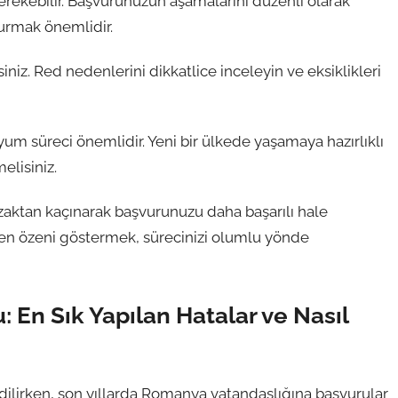
gerekebilir. Başvurunuzun aşamalarını düzenli olarak
vurmak önemlidir.
siniz. Red nedenlerini dikkatlice inceleyin ve eksiklikleri
yum süreci önemlidir. Yeni bir ülkede yaşamaya hazırlıklı
elisiniz.
aktan kaçınarak başvurunuzu daha başarılı hale
eken özeni göstermek, sürecinizi olumlu yönde
En Sık Yapılan Hatalar ve Nasıl
dilirken, son yıllarda Romanya vatandaşlığına başvurular