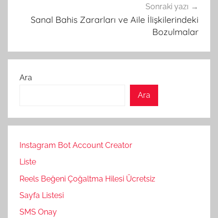
Sonraki yazı
Sanal Bahis Zararları ve Aile İlişkilerindeki
Bozulmalar
Ara
Ara
Instagram Bot Account Creator
Liste
Reels Beğeni Çoğaltma Hilesi Ücretsiz
Sayfa Listesi
SMS Onay