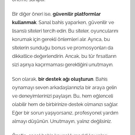
Bir diğer öneri ise,
güvenilir platformlar
kullanmak
. Sanal bahis yaparken, güvenilir ve
lisanslı siteleri tercih edin. Bu siteler, oyuncularını
korumak için gerekli önlemleri alır. Ayrıca, bu
sitelerin sunduğu bonus ve promosyonları da
dikkatlice değerlendirin. Ancak, bu tür fırsatların
sizi aşırıya kaçırmaması gerektiğini unutmayın.
Son olarak,
bir destek ağı oluşturun
. Bahis
oynamayı seven arkadaşlarınızla bir araya gelin
ve deneyimlerinizi paylaşın. Bu, hem eğlenceli
olabilir hem de birbirinize destek olmanızı sağlar.
Eğer bir sorun yaşıyorsanız, profesyonel yardım
almayı düşünün. Unutmayın, yalnız değilsiniz.