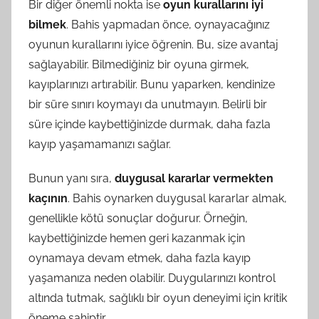
Bir diğer önemli nokta ise
oyun kurallarını iyi
bilmek
. Bahis yapmadan önce, oynayacağınız
oyunun kurallarını iyice öğrenin. Bu, size avantaj
sağlayabilir. Bilmediğiniz bir oyuna girmek,
kayıplarınızı artırabilir. Bunu yaparken, kendinize
bir süre sınırı koymayı da unutmayın. Belirli bir
süre içinde kaybettiğinizde durmak, daha fazla
kayıp yaşamamanızı sağlar.
Bunun yanı sıra,
duygusal kararlar vermekten
kaçının
. Bahis oynarken duygusal kararlar almak,
genellikle kötü sonuçlar doğurur. Örneğin,
kaybettiğinizde hemen geri kazanmak için
oynamaya devam etmek, daha fazla kayıp
yaşamanıza neden olabilir. Duygularınızı kontrol
altında tutmak, sağlıklı bir oyun deneyimi için kritik
öneme sahiptir.