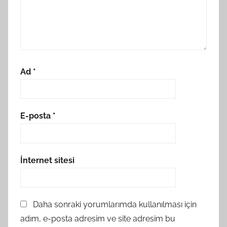
Ad
*
E-posta
*
İnternet sitesi
Daha sonraki yorumlarımda kullanılması için
adım, e-posta adresim ve site adresim bu