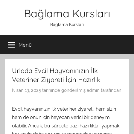
İçeriğe
Bağlama Kursları
atla
Bağlama Kursları
Menü
Urlada Evcil Hayvanınızın İlk
Veteriner Ziyareti İçin Hazırlık
Nisan 13, 2025
tarihinde gönderilmiş
admin
tarafından
Evcil hayvanınızın ilk veteriner ziyareti, hem sizin
hem de onun için heyecan verici bir deneyim
olabilir. Ancak, bu süreçte bazı hazırlıklar yapmak,