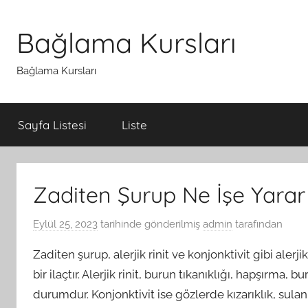
İçeriğe
atla
Bağlama Kursları
Bağlama Kursları
Sayfa Listesi
Liste
Zaditen Şurup Ne İşe Yarar
Eylül 25, 2023
tarihinde gönderilmiş
admin
tarafından
Zaditen şurup, alerjik rinit ve konjonktivit gibi aler
bir ilaçtır. Alerjik rinit, burun tıkanıklığı, hapşırma, 
durumdur. Konjonktivit ise gözlerde kızarıklık, sulanm