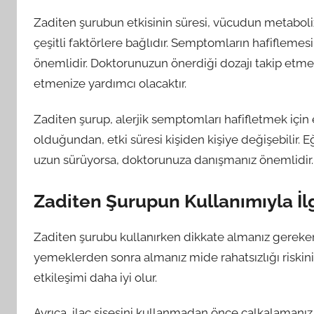
Zaditen şurubun etkisinin süresi, vücudun metaboliz
çeşitli faktörlere bağlıdır. Semptomların hafiflemesi
önemlidir. Doktorunuzun önerdiği dozajı takip etmek
etmenize yardımcı olacaktır.
Zaditen şurup, alerjik semptomları hafifletmek için et
olduğundan, etki süresi kişiden kişiye değişebilir.
uzun sürüyorsa, doktorunuza danışmanız önemlidir. D
Zaditen Şurupun Kullanımıyla İlgi
Zaditen şurubu kullanırken dikkate almanız gereken b
yemeklerden sonra almanız mide rahatsızlığı riskini a
etkileşimi daha iyi olur.
Ayrıca, ilaç şişesini kullanmadan önce çalkalamanız v